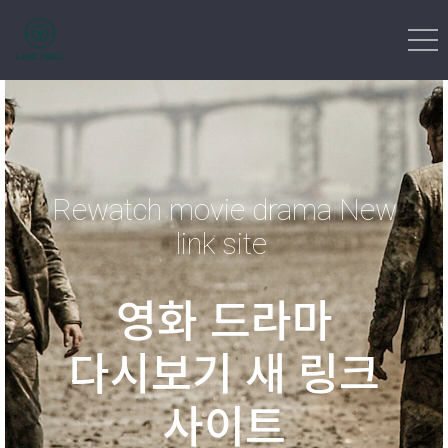
Rewatch movie drama New
link site
영화 드라마
다시보기 새 링크
사이트